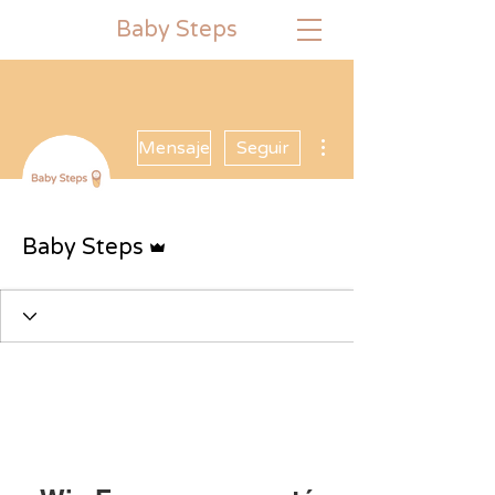
Baby
Steps
Más acciones
Mensaje
Seguir
Administrador
Baby Steps