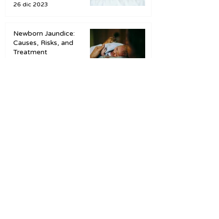
26 dic 2023
Newborn Jaundice:
Causes, Risks, and
Treatment
21 dic 2023
Join our mailing list
Subscribe Now
Blog
Privacy policy
Contact
As an Amazon Associate we earn from